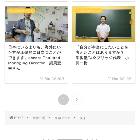
インタビュー-アジア
インタビュー-アジア
日本にいるよりも、海外にい
「自分が本当にしたいことを
た方が圧倒的に目立つことが
考えたことはありますか？」
できます。cheero Thailand
学習塾TJ☆ブリッジ代表 小
Managing Director 須貝宏
川一樹
幸さん
2015年10月20日
2015年10月10日
1
2
HOME
世界一周
東南アジア
タイ