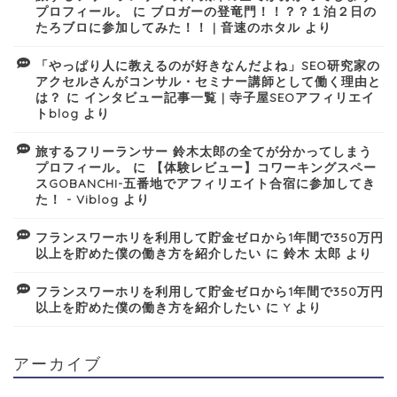
プロフィール。
に
ブロガーの登竜門！！？？１泊２日の
たろブロに参加してみた！！ | 音速のホタル
より
「やっぱり人に教えるのが好きなんだよね」SEO研究家の
アクセルさんがコンサル・セミナー講師として働く理由と
は？
に
インタビュー記事一覧 | 寺子屋SEOアフィリエイ
トblog
より
旅するフリーランサー 鈴木太郎の全てが分かってしまう
プロフィール。
に
【体験レビュー】コワーキングスペー
スGOBANCHI-五番地でアフィリエイト合宿に参加してき
た！ - Viblog
より
フランスワーホリを利用して貯金ゼロから1年間で350万円
以上を貯めた僕の働き方を紹介したい
に
鈴木 太郎
より
フランスワーホリを利用して貯金ゼロから1年間で350万円
以上を貯めた僕の働き方を紹介したい
に
Y
より
アーカイブ