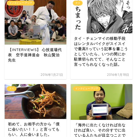
インタビュー-アジア
タイ
タイ・チェンマイの移動手段
はレンタルバイクがスイスイ
で最高‼︎っていう記事を書こう
【INTERVIEWS】 心技道場代
としていたら、いつの間にか
表 空手道禅道会 秋山賢治
駐禁切られてて、そんなこと
先生
言ってられなくなった話。
2016年1月21日
2016年1月18日
タイ
インタビュー-アジア
初めて、お相手の方から「僕
「海外に出たくなければ出な
に会いたい！！」と言っても
ければ良い、その分すでに出
らい、人に会いました。
ている人たちが目立つことで