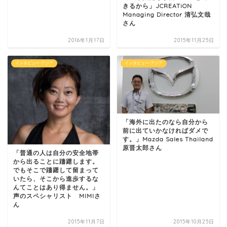
きるから」JCREATiON
Managing Director 清弘文哉
さん
2016年1月17日
2015年11月25日
インタビュー-アジア
インタビュー-アジア
「海外に出たのなら自分から
前に出ていかなければダメで
す。」Mazda Sales Thailand
原晋太郎さん
「普通の人は自分の安全地帯
から出ることに躊躇します。
でもそこで躊躇して留まって
いたら、そこから進歩するな
んてことはあり得ません。」
声のスペシャリスト MIMIさ
ん
2015年11月7日
2015年10月25日