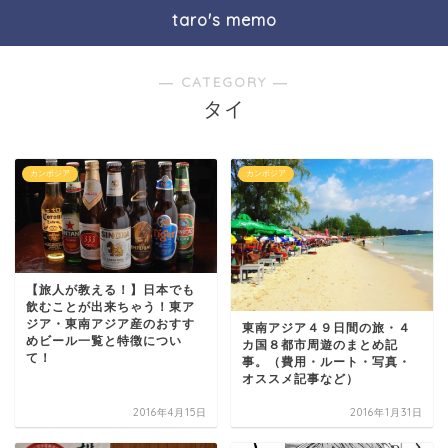
taro's memo
― CATEGORY ―
タイ
カンボジア
カンボジア
【旅人が教える！】日本でも
飲むことが出来ちゃう！東ア
ジア・東南アジア産のおすす
東南アジア４９日間の旅・４
めビール一覧と特徴につい
カ国８都市周遊のまとめ記
て！
事。（費用・ルート・写真・
オススメ記事など）
2016年4月15日
2016年1月31日