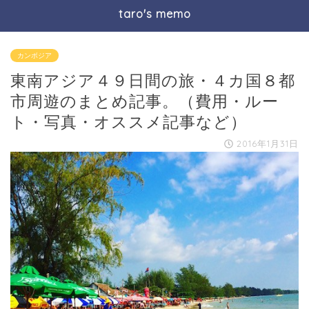
taro's memo
カンボジア
東南アジア４９日間の旅・４カ国８都
市周遊のまとめ記事。（費用・ルー
ト・写真・オススメ記事など）
2016年1月31日