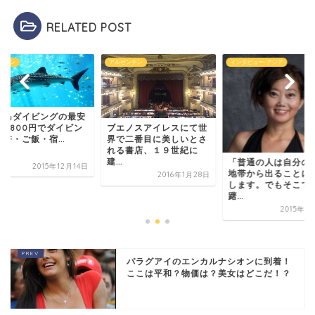
RELATED POST
ゼンチン
インタビュー-アジア
フィリピン
セブ島ダイビングの
値?16,800円でダイ
エノスアイレスにて世
グ免許・ご飯・宿...
で二番目に美しいとさ
る書店、１９世紀に
.
「普通の人は自分の安全
2015年12
地帯から出ることに躊躇
2016年1月28日
します。でもそこで躊
躇...
2015年11月7日
パラグアイのエンカルナシオンに到着！
ここは平和？物価は？美女はどこだ！？