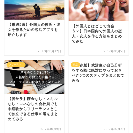
【厳選5選】外国人の彼氏・彼
【外国人とはどこで出会
女を作るための恋活アプリを
う？】日本国内で外国人の恋
紹介します
人・友人を作る方法をまとめ
てみた
2017年10月12日
2017年10月9日
フリーランス
【保存版】就活生が自己分析
就活
をする際に絶対にやっておき
べき5つのステップをまとめて
みる
【脱サラ】貯金なし・スキル
なし・コネなしの会社員でも
未経験からフリーランスとし
て独立できる仕事10選をまと
めてみる
2017年10月5日
2017年10月3日