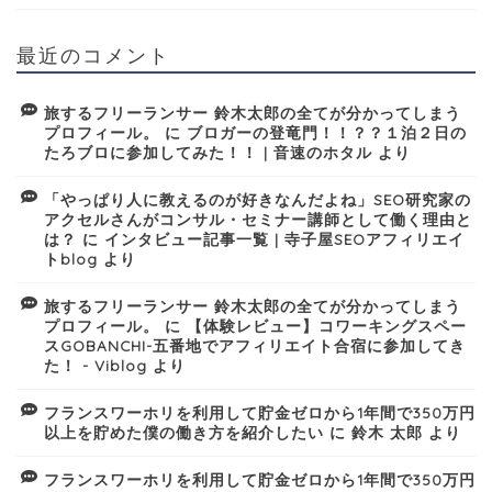
最近のコメント
旅するフリーランサー 鈴木太郎の全てが分かってしまう
プロフィール。
に
ブロガーの登竜門！！？？１泊２日の
たろブロに参加してみた！！ | 音速のホタル
より
「やっぱり人に教えるのが好きなんだよね」SEO研究家の
アクセルさんがコンサル・セミナー講師として働く理由と
は？
に
インタビュー記事一覧 | 寺子屋SEOアフィリエイ
トblog
より
旅するフリーランサー 鈴木太郎の全てが分かってしまう
プロフィール。
に
【体験レビュー】コワーキングスペー
スGOBANCHI-五番地でアフィリエイト合宿に参加してき
た！ - Viblog
より
フランスワーホリを利用して貯金ゼロから1年間で350万円
以上を貯めた僕の働き方を紹介したい
に
鈴木 太郎
より
フランスワーホリを利用して貯金ゼロから1年間で350万円