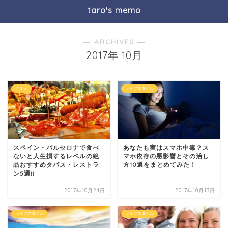
taro's memo
― ARCHIVES ―
2017年 10月
グルメ
ライフスタイル
スペイン・バルセロナで食べ
あなたも実はスマホ中毒？ス
ないと人生損するレベルの絶
マホ依存の悪影響とその治し
品おすすめタパス・レストラ
方10選をまとめてみた！
ン5選!!
2017年10月24日
2017年10月13日
ライフスタイル
ライフスタイル