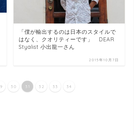
「僕が輸出するのは日本のスタイルで
はなく、クオリティーです」 DEAR
Styalist 小出龍一さん
日
2015年10月7日
29
30
31
32
33
34