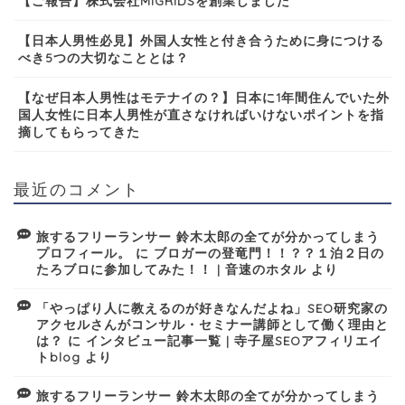
【ご報告】株式会社MIGRIDSを創業しました
【日本人男性必見】外国人女性と付き合うために身につける
べき5つの大切なこととは？
【なぜ日本人男性はモテナイの？】日本に1年間住んでいた外
国人女性に日本人男性が直さなければいけないポイントを指
摘してもらってきた
最近のコメント
旅するフリーランサー 鈴木太郎の全てが分かってしまう
プロフィール。
に
ブロガーの登竜門！！？？１泊２日の
たろブロに参加してみた！！ | 音速のホタル
より
「やっぱり人に教えるのが好きなんだよね」SEO研究家の
アクセルさんがコンサル・セミナー講師として働く理由と
は？
に
インタビュー記事一覧 | 寺子屋SEOアフィリエイ
トblog
より
旅するフリーランサー 鈴木太郎の全てが分かってしまう