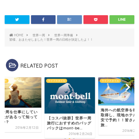
HOME
世界一周
世界一周準備
皆様、おまたせしました！世界一周の日程が決定したよ！！
RELATED POST
グ運営
ライフスタイル
ライフスタイル
海外への航空券を格
界一周を仕事にしてい
取得し、現地ホテル
会社があるって知って
【コスパ抜群】世界一周
安で予約！！皆さん
すか？
旅行におすすめのバッグ
旅...
パックはmont-be...
2016年2月12日
2016年2
2016年2月26日