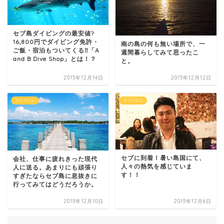
セブ島ダイビングの最安値?
16,800円でダイビング免許・
南の島の何も無い場所で、一
ご飯・宿泊もついてくる‼︎「A
週間暮らしてみて思ったこ
and B Dive Shop」とは！？
と。
2015年12月14日
2015年12月12日
フィリピン
フィリピン
セブに到着！暑い島国にて、
会社、仕事に疲れきった現代
人々の熱気を感じていま
人に送る。あまりにも頑張り
す！！
すぎたならセブ島に息抜きに
行ってみてはどうだろうか。
2015年12月10日
2015年12月6日