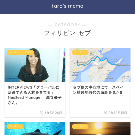
taro's memo
― CATEGORY ―
フィリピン-セブ
インタビュー-アジア
フィリピン
INTERVIEWS「グローバルに
セブ島の中心地にて、スペイ
活躍できる人材を育てる」
ン植民地時代の面影を見た‼︎
NexSeed Manager 高寺優子
さん。
2016年3月26日
2015年12月15日
フィリピン
フィリピン