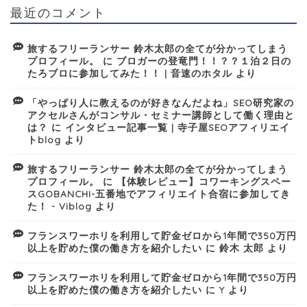
最近のコメント
旅するフリーランサー 鈴木太郎の全てが分かってしまう
プロフィール。
に
ブロガーの登竜門！！？？１泊２日の
たろブロに参加してみた！！ | 音速のホタル
より
「やっぱり人に教えるのが好きなんだよね」SEO研究家の
アクセルさんがコンサル・セミナー講師として働く理由と
は？
に
インタビュー記事一覧 | 寺子屋SEOアフィリエイ
トblog
より
旅するフリーランサー 鈴木太郎の全てが分かってしまう
プロフィール。
に
【体験レビュー】コワーキングスペー
スGOBANCHI-五番地でアフィリエイト合宿に参加してき
た！ - Viblog
より
フランスワーホリを利用して貯金ゼロから1年間で350万円
以上を貯めた僕の働き方を紹介したい
に
鈴木 太郎
より
フランスワーホリを利用して貯金ゼロから1年間で350万円
以上を貯めた僕の働き方を紹介したい
に
Y
より