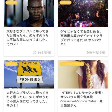
ブラジル
ブラジル
大好きなブラジルに帰ってき
ゲイじゃなくても楽しめる、
たと思ったら、知らずのうち
南米最大級のゲイナイトクラ
に不法入国になってました。
ブに行ってきた in サンパウ
その２！！
ロ‼︎
2016年3月31日
2016年3月28日
ブラジル
インタビュー-ブラジル
大好きなブラジルに帰ってき
INTERVIEWS サックス奏者・
たと思ったら、知らずのうち
サンパウロ州立音楽院
に不法入国になってました。
Conservatório de Tatuí 島
その１！
田愛加さん