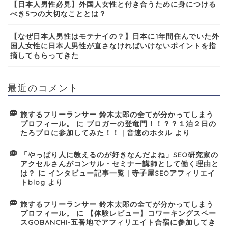
【日本人男性必見】外国人女性と付き合うために身につける
べき5つの大切なこととは？
【なぜ日本人男性はモテナイの？】日本に1年間住んでいた外
国人女性に日本人男性が直さなければいけないポイントを指
摘してもらってきた
最近のコメント
旅するフリーランサー 鈴木太郎の全てが分かってしまう
プロフィール。
に
ブロガーの登竜門！！？？１泊２日の
たろブロに参加してみた！！ | 音速のホタル
より
「やっぱり人に教えるのが好きなんだよね」SEO研究家の
アクセルさんがコンサル・セミナー講師として働く理由と
は？
に
インタビュー記事一覧 | 寺子屋SEOアフィリエイ
トblog
より
旅するフリーランサー 鈴木太郎の全てが分かってしまう
プロフィール。
に
【体験レビュー】コワーキングスペー
スGOBANCHI-五番地でアフィリエイト合宿に参加してき