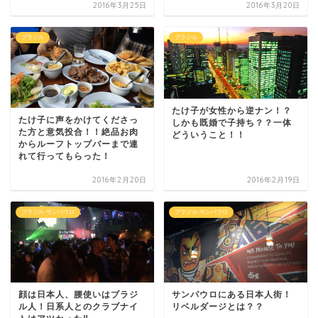
2016年3月25日
2016年3月20日
ブラジル
ブラジル
たけ子が女性から逆ナン！？
たけ子に声をかけてくださっ
しかも既婚で子持ち？？一体
た方と意気投合！！絶品お肉
どういうこと！！
からルーフトップバーまで連
れて行ってもらった！
2016年2月20日
2016年2月19日
ブラジル-サンパウロ
ブラジル-サンパウロ
顔は日本人、腰使いはブラジ
サンパウロにある日本人街！
ル人！日系人とのクラブナイ
リベルダージとは？？