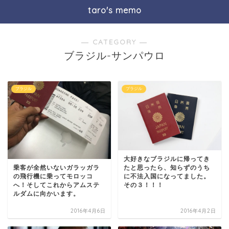
taro's memo
― CATEGORY ―
ブラジル-サンパウロ
ブラジル
ブラジル
大好きなブラジルに帰ってき
乗客が全然いないガラッガラ
たと思ったら、知らずのうち
の飛行機に乗ってモロッコ
に不法入国になってました。
へ！そしてこれからアムステ
その３！！！
ルダムに向かいます。
2016年4月6日
2016年4月2日