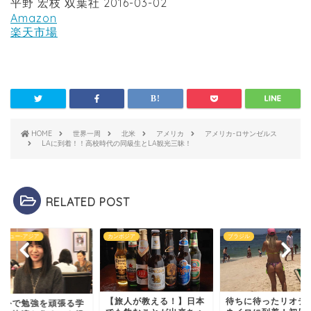
平野 宏枝 双葉社 2016-03-02
Amazon
楽天市場
HOME
世界一周
北米
アメリカ
アメリカ-ロサンゼルス
LAに到着！！高校時代の同級生とLA観光三昧！
RELATED POST
カンボジア
ブラジル
インタビュー
【旅人が教える！】日本
待ちに待ったリオデジャ
る学
「海外