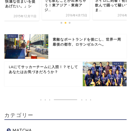
でも飲むことが出来ちゃ
ネイロに到着！初日から
を提
生に、
う！東アジア・東南ア
飲んで踊って騒いでい
シ
供して
ジ...
ま...
ェ...
2016年4月15日
2016年2月6日
月11日
素敵なポートランドを後にし、世界一周
最後の都市、ロサンゼルスへ。
LAにてサッカーチームに入団！？そして
あなたはお気づきだろうか？
カテゴリー
MATCHA