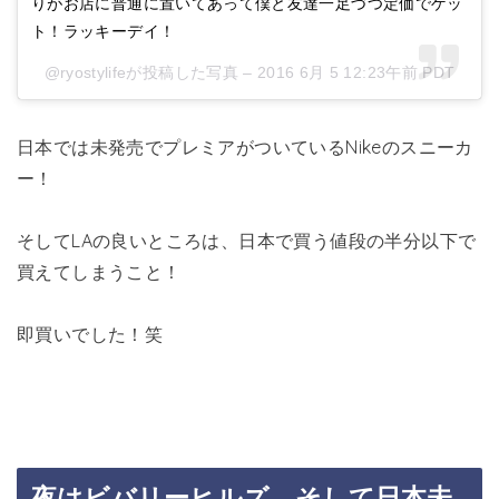
りがお店に普通に置いてあって僕と友達一足づつ定価でゲッ
ト！ラッキーデイ！
@ryostylifeが投稿した写真 –
2016 6月 5 12:23午前 PDT
日本では未発売でプレミアがついているNikeのスニーカ
ー！
そしてLAの良いところは、日本で買う値段の半分以下で
買えてしまうこと！
即買いでした！笑
夜はビバリーヒルズ、そして日本未