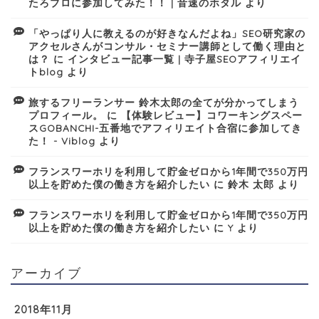
たろブロに参加してみた！！ | 音速のホタル
より
「やっぱり人に教えるのが好きなんだよね」SEO研究家の
アクセルさんがコンサル・セミナー講師として働く理由と
は？
に
インタビュー記事一覧 | 寺子屋SEOアフィリエイ
トblog
より
旅するフリーランサー 鈴木太郎の全てが分かってしまう
プロフィール。
に
【体験レビュー】コワーキングスペー
スGOBANCHI-五番地でアフィリエイト合宿に参加してき
た！ - Viblog
より
フランスワーホリを利用して貯金ゼロから1年間で350万円
以上を貯めた僕の働き方を紹介したい
に
鈴木 太郎
より
フランスワーホリを利用して貯金ゼロから1年間で350万円
以上を貯めた僕の働き方を紹介したい
に
Y
より
アーカイブ
2018年11月