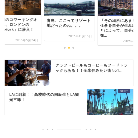
先端のコワーキングオ
青島、ここってリゾート
「その場所にあまり
ィス、ロンドンの
地だったのね。。。
仕事を自分が生み出
WeWork」に潜入！
とによって、自分の
.
在...
2015年11月13日
2016年5月24日
2015年1
クラフトビールもコーヒーもフードトラ
ックもある！！全米住みたい街No.1...
LAに到着！！高校時代の同級生とLA観
光三昧！