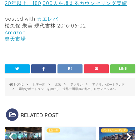
20年以上、180,000人を超えるカウンセリング実績
posted with
カエレバ
松久保 朱美 現代書林 2016-06-02
Amazon
楽天市場
HOME
世界一周
北米
アメリカ
アメリカ-ポートランド
素敵なポートランドを後にし、世界一周最後の都市、ロサンゼルスへ。
RELATED POST
リス
世界一周
インタビュー-アジア