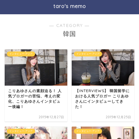
taro's memo
― CATEGORY ―
韓国
インタビュー-アジア
インタビュー-アジア
こりあゆさんの素顔迫る！ 人
【INTERVIEWS】 韓国留学に
気ブロガーの苦悩、考えの変
おける人気ブロガー こりあゆ
化、こりあゆさんインタビュ
さんにインタビューしてき
ー後編！
た！
2015年12月27日
2015年12月25日
インタビュー-アジア
インタビュー-アジア