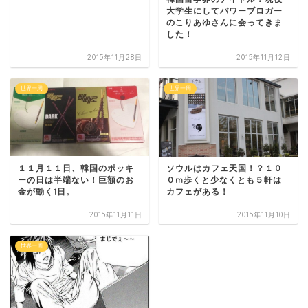
大学生にしてパワーブロガー
のこりあゆさんに会ってきま
した！
2015年11月28日
2015年11月12日
世界一周
世界一周
１１月１１日、韓国のポッキ
ソウルはカフェ天国！？１０
ーの日は半端ない！巨額のお
０m歩くと少なくとも５軒は
金が動く1日。
カフェがある！
2015年11月11日
2015年11月10日
世界一周