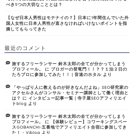
べき5つの大切なこととは？
【なぜ日本人男性はモテナイの？】日本に1年間住んでいた外
国人女性に日本人男性が直さなければいけないポイントを指
摘してもらってきた
最近のコメント
旅するフリーランサー 鈴木太郎の全てが分かってしまう
プロフィール。
に
ブロガーの登竜門！！？？１泊２日の
たろブロに参加してみた！！ | 音速のホタル
より
「やっぱり人に教えるのが好きなんだよね」SEO研究家の
アクセルさんがコンサル・セミナー講師として働く理由と
は？
に
インタビュー記事一覧 | 寺子屋SEOアフィリエイ
トblog
より
旅するフリーランサー 鈴木太郎の全てが分かってしまう
プロフィール。
に
【体験レビュー】コワーキングスペー
スGOBANCHI-五番地でアフィリエイト合宿に参加してき
た！ - Viblog
より