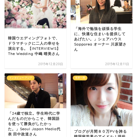
「海外で勉強を頑張る学生
に、快適な住まいを提供して
韓国ウエディングフォトで、
あげたい。」シェアハウス
ドラマチックに二人の幸せを
Sapporea オーナー 川原望さ
演出する。【INTERVIEWS】
ん
The Wedding 中嶋 晴美さん
2015年12月20日
2015年12月11日
インタビュー-アジア
世界一周
「24歳で独立。学生時代に学
んだものだからこそ、韓国語
を使って勝負がしたかっ
た。」Seoul Japan Media代
ブログが月間８０万PVを誇る
表 田中政道さん
韓国留学界のアイドル！現役