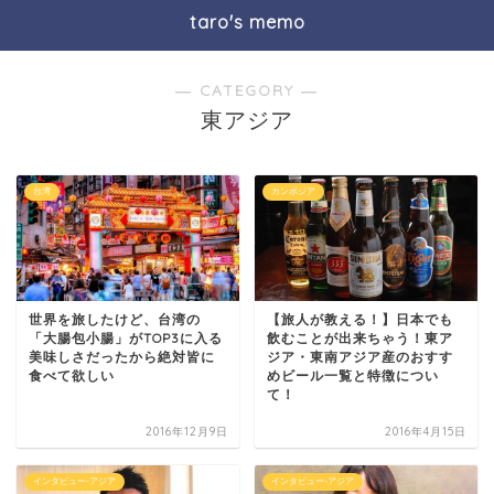
taro's memo
― CATEGORY ―
東アジア
台湾
カンボジア
世界を旅したけど、台湾の
【旅人が教える！】日本でも
「大腸包小腸」がTOP3に入る
飲むことが出来ちゃう！東ア
美味しさだったから絶対皆に
ジア・東南アジア産のおすす
食べて欲しい
めビール一覧と特徴につい
て！
2016年12月9日
2016年4月15日
インタビュー-アジア
インタビュー-アジア