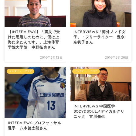
【INTERVIEWS】「震災で受
INTERVIEWS「海外ノマド女
けた恩返しのために、僕は上
子」・フリーライター 豊永
海に来たんです。」上海体育
奈帆子さん
学院大学院 中野拓也さん
2016年3月12日
2016年2月20日
インタビュー-アジア
インタビュー-アジア
INTERVIEWS 中国医学
BODY&SOULメディカルクリ
ニック 古川先生
INTERVIEWS プロフットサル
選手 八木健太朗さん