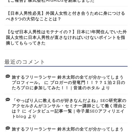
【ご報告】株式会社MIGRIDSを創業しました
【日本人男性必見】外国人女性と付き合うために身につける
べき5つの大切なこととは？
【なぜ日本人男性はモテナイの？】日本に1年間住んでいた外
国人女性に日本人男性が直さなければいけないポイントを指
摘してもらってきた
最近のコメント
旅するフリーランサー 鈴木太郎の全てが分かってしまう
プロフィール。
に
ブロガーの登竜門！！？？１泊２日の
たろブロに参加してみた！！ | 音速のホタル
より
「やっぱり人に教えるのが好きなんだよね」SEO研究家の
アクセルさんがコンサル・セミナー講師として働く理由と
は？
に
インタビュー記事一覧 | 寺子屋SEOアフィリエイ
トblog
より
旅するフリーランサー 鈴木太郎の全てが分かってしまう