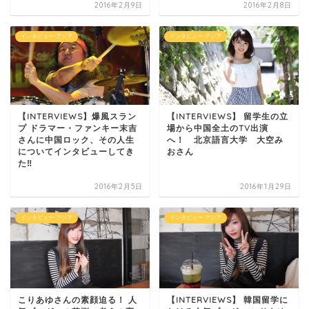
2016年2月9日
2016年2月8日
インタビュー-アジア
インタビュー-アジア
【INTERVIEWS】爆風スラン
【INTERVIEWS】 留学生の立
プ ドラマー・ファンキー末吉
場から中国全土のTV出演
さんに中国ロック、その人生
へ！ 北京語言大学 大空み
についてインタビューしてき
おさん
た‼︎
2016年2月5日
2016年1月29日
インタビュー-アジア
インタビュー-アジア
こりあゆさんの素顔迫る！ 人
【INTERVIEWS】 韓国留学に