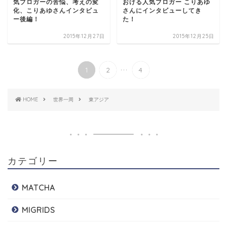
気ブロガーの苦悩、考えの変
おける人気ブロガー こりあゆ
化、こりあゆさんインタビュ
さんにインタビューしてき
ー後編！
た！
2015年12月27日
2015年12月25日
...
1
2
4
HOME
世界一周
東アジア
カテゴリー
MATCHA
MIGRIDS