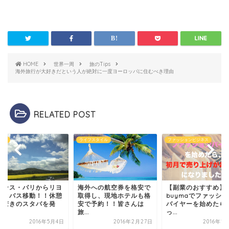
HOME
世界一周
旅のTips
海外旅行が大好きだという人が絶対に一度ヨーロッパに住むべき理由
RELATED POST
ンス
ライフスタイル
ファッションビジネス
ランス・パリからリヨ
海外への航空券を格安で
【副業のおすすめ】
へとバス移動！！休憩
取得し、現地ホテルも格
buymaでファッシ
で驚きのスタバを発
安で予約！！皆さんは
バイヤーを始めたら
.
旅...
っ...
2016年5月4日
2016年2月27日
2016年1