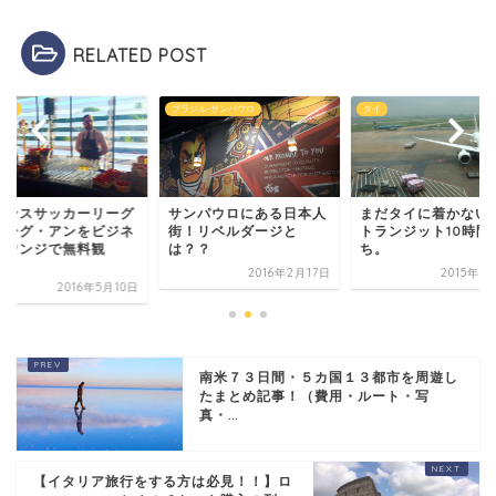
RELATED POST
ラジル-サンパウロ
タイ
フランス
ンパウロにある日本人
まだタイに着かないよ。
フランスサッカーリ
！リベルダージと
トランジット10時間待
のリーグ・アンをビ
？？
ち。
スラウンジで無料観
戦！...
2016年2月17日
2015年9月10日
2016年5
南米７３日間・５カ国１３都市を周遊し
たまとめ記事！（費用・ルート・写
真・...
【イタリア旅行をする方は必見！！】ロ