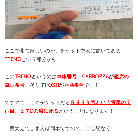
ここで見て欲しいのが、チケット中段に書いてある
TRENO
という部分から！
この
TRENO
というのは
車体
番号
、
CARROZZA
が
座席の
車両番号
、そして
POSTI
が
座席番号
です！
ですので、このチケットだと
９４３９号という電車の７
両目、１７Dの席に座る
ということになります！
一度覚えてしまえば簡単ですので、ご心配なく！