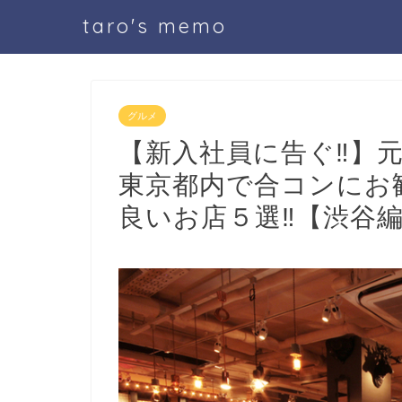
taro's memo
グルメ
【新入社員に告ぐ‼︎】
東京都内で合コンにお
良いお店５選‼︎【渋谷