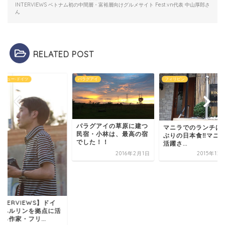
INTERVIEWS ベトナム初の中間層・富裕層向けグルメサイト Fest.vn代表 中山厚郎さ
ん
RELATED POST
グアイ
フィリピン
インタビュー-ドイツ
ラグアイの草原に建つ
マニラでのランチは久し
宿・小林は、最高の宿
ぶりの日本食‼︎マニラで
した！！
活躍さ...
2016年2月1日
2015年12月18日
【INTERVIEWS】ド
ツ・ベルリンを拠点
動する作家・フリ...