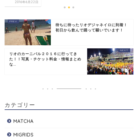
2016年6
待ちに待ったリオデジャネイロに到着！
初日から飲んで踊って騒いでいます！
リオのカーニバル２０１６に行ってき
た！！写真・チケット料金・情報まとめ
な...
カテゴリー
MATCHA
MIGRIDS