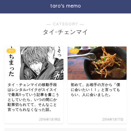
taro's memo
― CATEGORY ―
タイ-チェンマイ
タイ
タイ
初めて、お相手の方から「僕
タイ・チェンマイの移動手段
に会いたい！！」と言っても
はレンタルバイクがスイスイ
らい、人に会いました。
で最高‼︎っていう記事を書こう
としていたら、いつの間にか
駐禁切られてて、そんなこと
言ってられなくなった話。
2016年1月18日
2016年1月17日