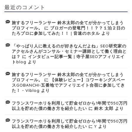
最近のコメント
旅するフリーランサー 鈴木太郎の全てが分かってしまう
プロフィール。
に
ブロガーの登竜門！！？？１泊２日の
たろブロに参加してみた！！ | 音速のホタル
より
「やっぱり人に教えるのが好きなんだよね」SEO研究家の
アクセルさんがコンサル・セミナー講師として働く理由と
は？
に
インタビュー記事一覧 | 寺子屋SEOアフィリエイ
トblog
より
旅するフリーランサー 鈴木太郎の全てが分かってしまう
プロフィール。
に
【体験レビュー】コワーキングスペー
スGOBANCHI-五番地でアフィリエイト合宿に参加してき
た！ - Viblog
より
フランスワーホリを利用して貯金ゼロから1年間で350万円
以上を貯めた僕の働き方を紹介したい
に
鈴木 太郎
より
フランスワーホリを利用して貯金ゼロから1年間で350万円
以上を貯めた僕の働き方を紹介したい
に
Y
より