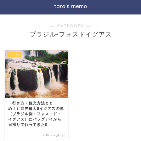
taro's memo
― CATEGORY ―
ブラジル-フォスドイグアス
ブラジル
（行き方・観光方法まと
め！）世界最大‼︎イグアスの滝
（ブラジル側・フォス・ド・
イグアス）にパラグアイから
日帰りで行ってきた‼︎
2016年2月2日