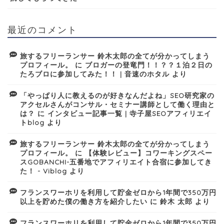
最近のコメント
旅するフリーランサー 鈴木太郎の全てが分かってしまう
プロフィール。
に
ブロガーの登竜門！！？？１泊２日の
たろブロに参加してみた！！ | 音速のホタル
より
「やっぱり人に教えるのが好きなんだよね」SEO研究家の
アクセルさんがコンサル・セミナー講師として働く理由と
は？
に
インタビュー記事一覧 | 寺子屋SEOアフィリエイ
トblog
より
旅するフリーランサー 鈴木太郎の全てが分かってしまう
プロフィール。
に
【体験レビュー】コワーキングスペー
スGOBANCHI-五番地でアフィリエイト合宿に参加してき
た！ - Viblog
より
フランスワーホリを利用して貯金ゼロから1年間で350万円
以上を貯めた僕の働き方を紹介したい
に
鈴木 太郎
より
フランスワーホリを利用して貯金ゼロから1年間で350万円