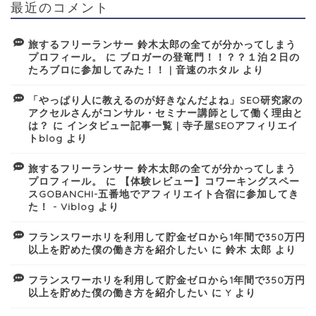
最近のコメント
旅するフリーランサー 鈴木太郎の全てが分かってしまう
プロフィール。
に
ブロガーの登竜門！！？？１泊２日の
たろブロに参加してみた！！ | 音速のホタル
より
「やっぱり人に教えるのが好きなんだよね」SEO研究家の
アクセルさんがコンサル・セミナー講師として働く理由と
は？
に
インタビュー記事一覧 | 寺子屋SEOアフィリエイ
トblog
より
旅するフリーランサー 鈴木太郎の全てが分かってしまう
プロフィール。
に
【体験レビュー】コワーキングスペー
スGOBANCHI-五番地でアフィリエイト合宿に参加してき
た！ - Viblog
より
フランスワーホリを利用して貯金ゼロから1年間で350万円
以上を貯めた僕の働き方を紹介したい
に
鈴木 太郎
より
フランスワーホリを利用して貯金ゼロから1年間で350万円
以上を貯めた僕の働き方を紹介したい
に
Y
より