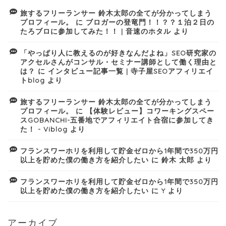
旅するフリーランサー 鈴木太郎の全てが分かってしまう
プロフィール。
に
ブロガーの登竜門！！？？１泊２日の
たろブロに参加してみた！！ | 音速のホタル
より
「やっぱり人に教えるのが好きなんだよね」SEO研究家の
アクセルさんがコンサル・セミナー講師として働く理由と
は？
に
インタビュー記事一覧 | 寺子屋SEOアフィリエイ
トblog
より
旅するフリーランサー 鈴木太郎の全てが分かってしまう
プロフィール。
に
【体験レビュー】コワーキングスペー
スGOBANCHI-五番地でアフィリエイト合宿に参加してき
た！ - Viblog
より
フランスワーホリを利用して貯金ゼロから1年間で350万円
以上を貯めた僕の働き方を紹介したい
に
鈴木 太郎
より
フランスワーホリを利用して貯金ゼロから1年間で350万円
以上を貯めた僕の働き方を紹介したい
に
Y
より
アーカイブ