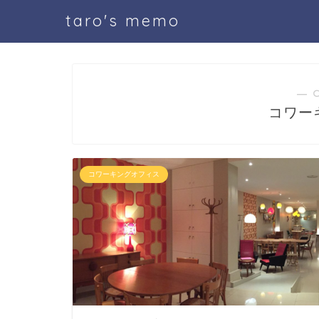
taro's memo
― 
コワー
コワーキングオフィス